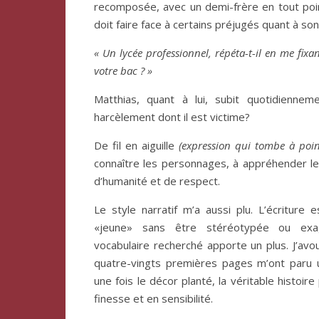
recomposée, avec un demi-frère en tout point 
doit faire face à certains préjugés quant à son
« Un lycée professionnel, répéta-t-il en me fix
votre bac ? »
Matthias, quant à lui, subit quotidiennem
harcèlement dont il est victime?
De fil en aiguille
(expression qui tombe à poi
connaître les personnages, à appréhender leu
d’humanité et de respect.
Le style narratif m’a aussi plu. L’écriture 
«jeune» sans être stéréotypée ou exagé
vocabulaire recherché apporte un plus. J’av
quatre-vingts premières pages m’ont paru 
une fois le décor planté, la véritable histoir
finesse et en sensibilité.