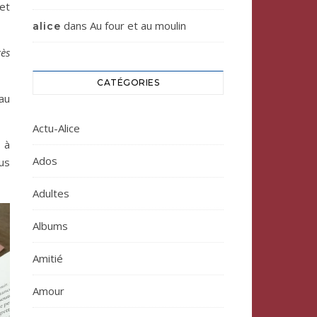
et
dans
Au four et au moulin
alice
rès
CATÉGORIES
au
Actu-Alice
 à
Ados
us
Adultes
Albums
Amitié
Amour