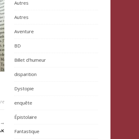
Autres
Autres
Aventure
BD
Billet d'humeur
disparition
Dystopie
re
enquête
Épistolaire
T
AK
Fantastique