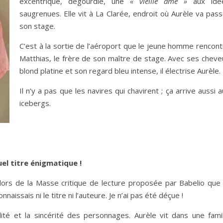
excentrique, dégourdie, une
« vieille âme »
aux idé
saugrenues. Elle vit à La Clarée, endroit où Aurèle va pas
son stage.
C’est à la sortie de l’aéroport que le jeune homme rencont
Matthias, le frère de son maître de stage. Avec ses cheve
blond platine et son regard bleu intense, il électrise Aurèle.
Il n’y a pas que les navires qui chavirent ; ça arrive aussi 
icebergs.
el titre énigmatique !
 lors de la Masse critique de lecture proposée par Babelio que 
naissais ni le titre ni l’auteure. Je n’ai pas été déçue !
ilité et la sincérité des personnages. Aurèle vit dans une famil