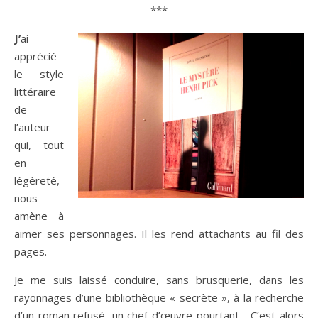
***
J’
ai
apprécié
le style
littéraire
de
l’auteur
qui, tout
en
légèreté,
nous
amène à
aimer ses personnages. Il les rend attachants au fil des
pages.
Je me suis laissé conduire, sans brusquerie, dans les
rayonnages d’une bibliothèque « secrète », à la recherche
d’un roman refusé, un chef-d’œuvre pourtant… C’est alors