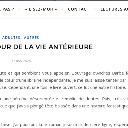
E PAS ?
« LISEZ-MOI! »
CONTACT
LECTURES 
,
ADULTES
AUTRES
OUR DE LA VIE ANTÉRIEURE
17 mai 2026
oute et qui semblent vous appeler. L’ouvrage d’Andrés Barba fa
e cœur d’une librairie indépendante, je me suis laissé tenter par
. Cependant, une fois le livre ouvert, ce fut une autre histoire.
vec une héroïne désorientée et remplie de doutes. Puis, très vit
incue que j’avais plongé tête baissée dans une histoire fantastiq
l’aise. J’ai pourtant lu le roman jusqu’à la dernière ligne, espér